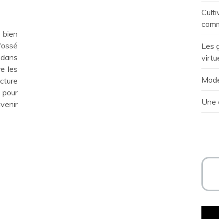
Culti
com
bien
ossé
Les g
t dans
virtu
re les
Mode
cture
e pour
Une 
venir