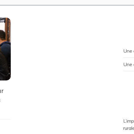
Une 
Une 
ur
s
L’im
rural