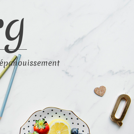
rg
d'épanouissement