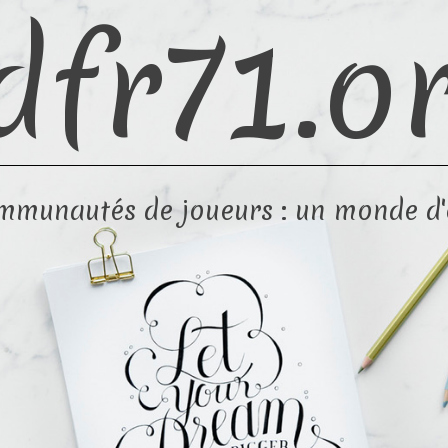
dfr71.o
ommunautés de joueurs : un monde 