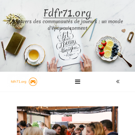
Skip
Fdfr71.org
to
content
L'univers des communautés de joueurs : un monde
d'épanouissement