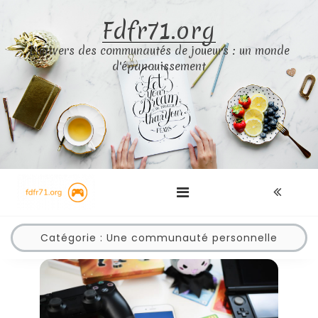
Skip
Fdfr71.org
to
content
L'univers des communautés de joueurs : un monde
d'épanouissement
Catégorie :
Une communauté personnelle